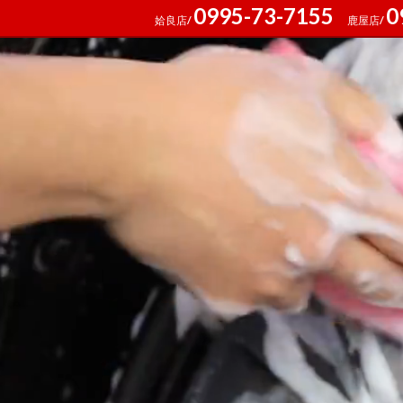
0995-73-7155
0
姶良店/
鹿屋店/