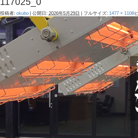
117025_0
投稿者:
okubo
|
公開日:
2026年5月29日
|
フルサイズ:
1477 × 1108