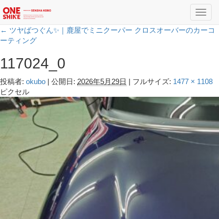
Toggl
navig
←
ツヤばつぐん✨｜鹿屋でミニクーパー クロスオーバーのカーコ
ーティング
117024_0
投稿者:
okubo
|
公開日:
2026年5月29日
|
フルサイズ:
1477 × 1108
ピクセル