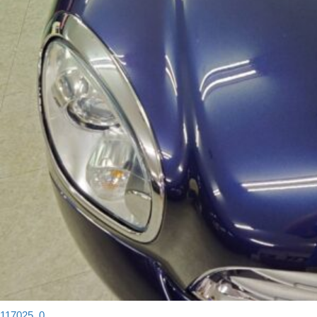
117025_0