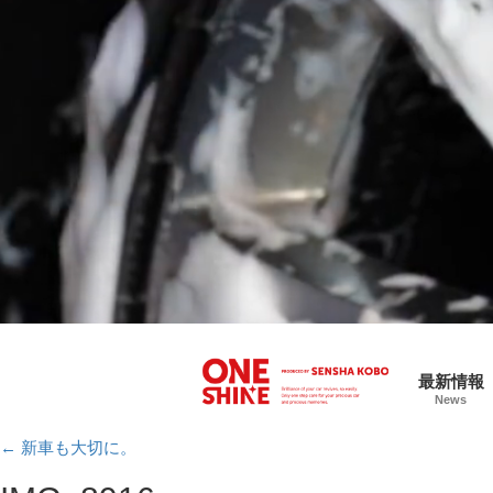
最新情報
News
←
新車も大切に。