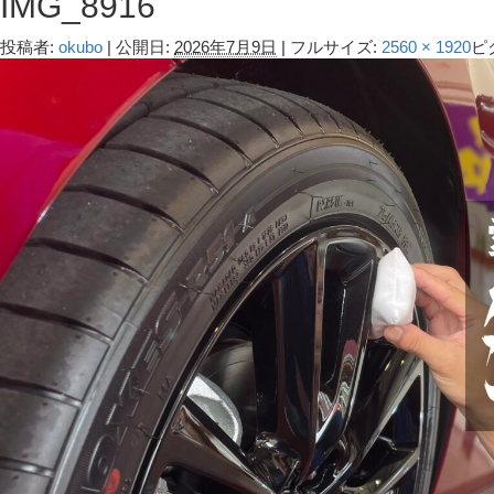
IMG_8916
投稿者:
okubo
|
公開日:
2026年7月9日
|
フルサイズ:
2560 × 1920
ピ