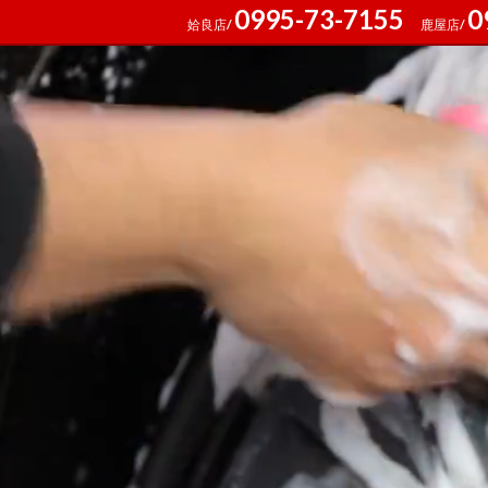
0995-73-7155
0
姶良店/
鹿屋店/