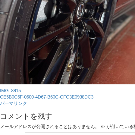
IMG_8915
CE5B0C6F-0600-4D67-B60C-CFC3E0938DC3
パーマリンク
コメントを残す
メールアドレスが公開されることはありません。
※
が付いている