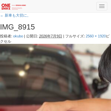
Toggl
navig
←
新車も大切に。
IMG_8915
投稿者:
okubo
|
公開日:
2026年7月9日
|
フルサイズ:
2560 × 1920
ピ
クセル