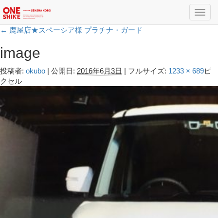
Toggl
navig
←
鹿屋店★スペーシア様 プラチナ・ガード
image
投稿者:
okubo
|
公開日:
2016年6月3日
|
フルサイズ:
1233 × 689
ピ
クセル