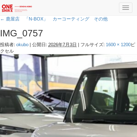
Toggl
navig
←
鹿屋店 「N-BOX」 カーコーティング その他
IMG_0757
投稿者:
okubo
|
公開日:
2026年7月3日
|
フルサイズ:
1600 × 1200
ピ
クセル