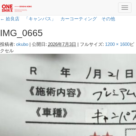
Toggl
navig
←
姶良店 「キャンパス」 カーコーティング その他
IMG_0665
投稿者:
okubo
|
公開日:
2026年7月3日
|
フルサイズ:
1200 × 1600
ピ
クセル