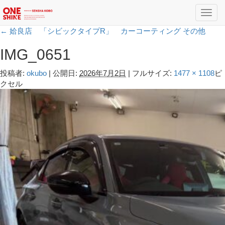
Toggl
navig
←
姶良店 「シビックタイプR」 カーコーティング その他
IMG_0651
投稿者:
okubo
|
公開日:
2026年7月2日
|
フルサイズ:
1477 × 1108
ピ
クセル