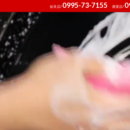
0995-73-7155
0
姶良店/
鹿屋店/