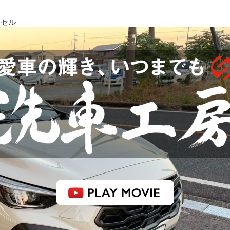
クセル
感動品質 洗車工房