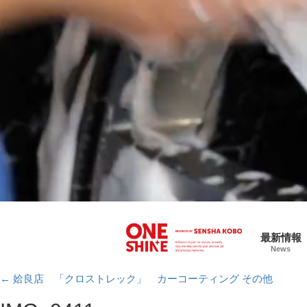
最新情報
News
←
姶良店 「クロストレック」 カーコーティング その他