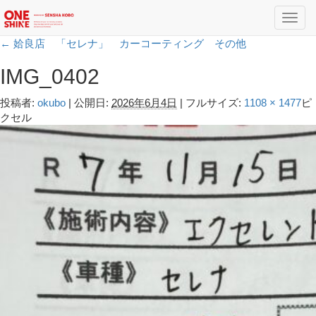
Toggl
navig
←
姶良店 「セレナ」 カーコーティング その他
IMG_0402
投稿者:
okubo
|
公開日:
2026年6月4日
|
フルサイズ:
1108 × 1477
ピ
クセル