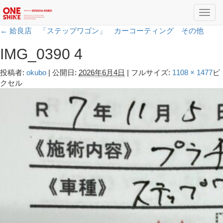
Toggl
navig
←
姶良店 「ステップワゴン」 カーコーティング その他
IMG_0390 4
投稿者:
okubo
|
公開日:
2026年6月4日
|
フルサイズ:
1108 × 1477
ピ
クセル