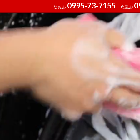
0995-73-7155
0
姶良店/
鹿屋店/