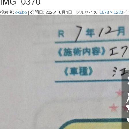
IMG_0370
投稿者:
okubo
|
公開日:
2026年6月4日
|
フルサイズ:
1078 × 1280
ピ