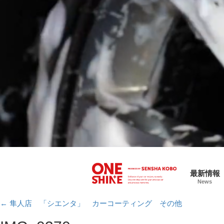
最新情報
News
←
隼人店 「シエンタ」 カーコーティング その他