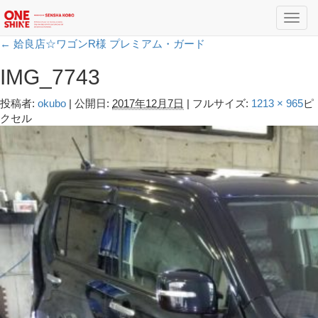
Toggl
navig
←
姶良店☆ワゴンR様 プレミアム・ガード
IMG_7743
投稿者:
okubo
|
公開日:
2017年12月7日
|
フルサイズ:
1213 × 965
ピ
クセル