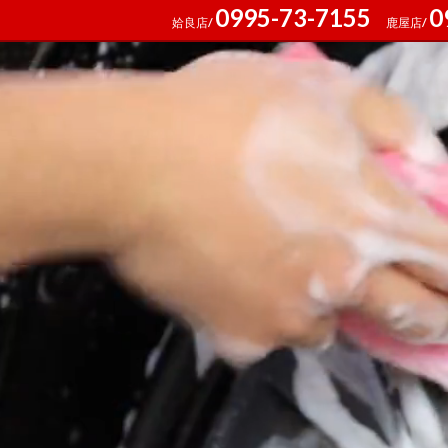
0995-73-7155
0
姶良店/
鹿屋店/