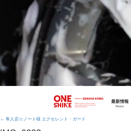
最新情報
News
←
隼人店☆ノート様 エクセレント・ガード