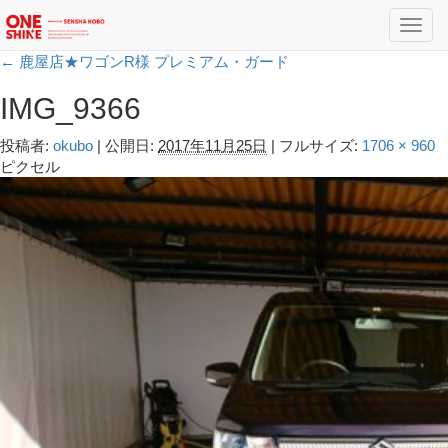
Toggl
navig
←
鹿屋店★ワゴンR様 プレミアム・ガード
IMG_9366
投稿者:
okubo
|
公開日:
2017年11月25日
|
フルサイズ:
1706 × 960
ピクセル