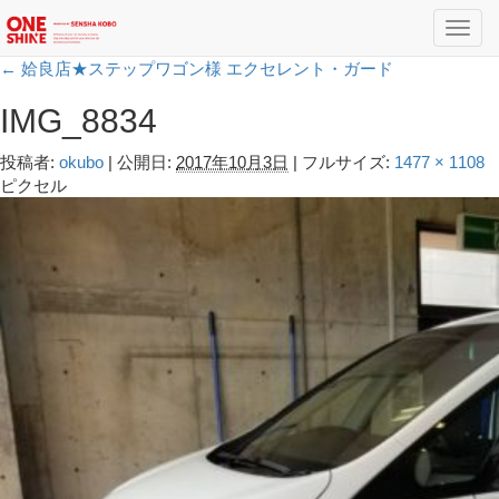
Toggl
navig
←
姶良店★ステップワゴン様 エクセレント・ガード
IMG_8834
投稿者:
okubo
|
公開日:
2017年10月3日
|
フルサイズ:
1477 × 1108
ピクセル