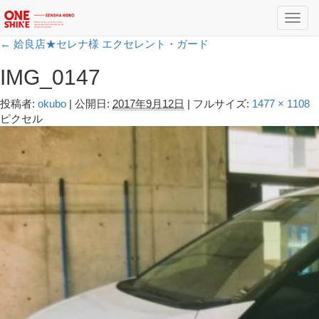
Toggl
navig
←
姶良店★セレナ様 エクセレント・ガード
IMG_0147
投稿者:
okubo
|
公開日:
2017年9月12日
|
フルサイズ:
1477 × 1108
ピクセル