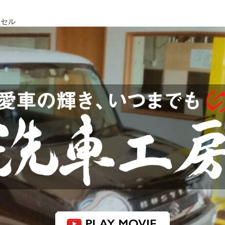
クセル
感動品質 洗車工房