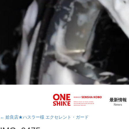
最新情報
News
←
姶良店★ハスラー様 エクセレント・ガード