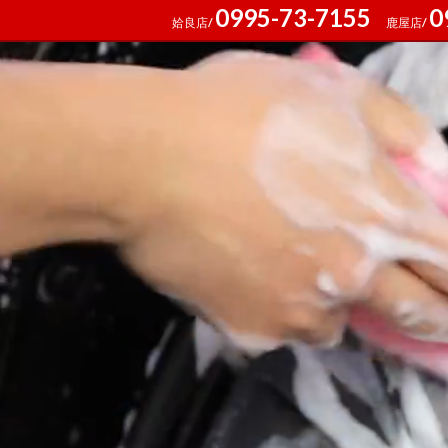
0995-73-7155
0
姶良店/
鹿屋店/