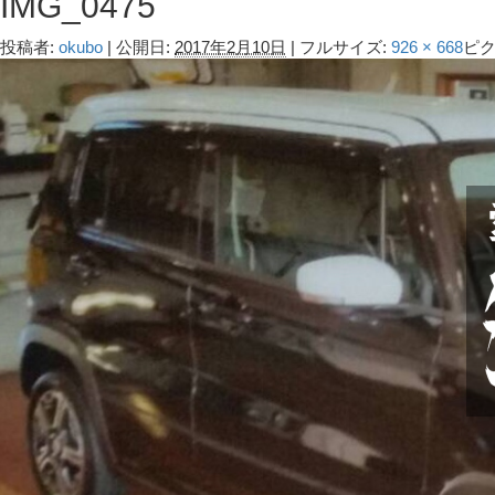
IMG_0475
投稿者:
okubo
|
公開日:
2017年2月10日
|
フルサイズ:
926 × 668
ピ