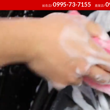
0995-73-7155
0
姶良店/
鹿屋店/