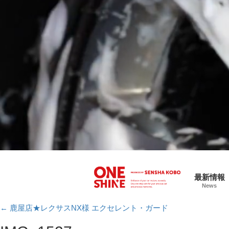
最新情報
News
←
鹿屋店★レクサスNX様 エクセレント・ガード