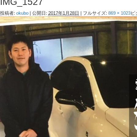
IMG_1527
投稿者:
okubo
|
公開日:
2017年1月28日
|
フルサイズ:
869 × 1023
ピ