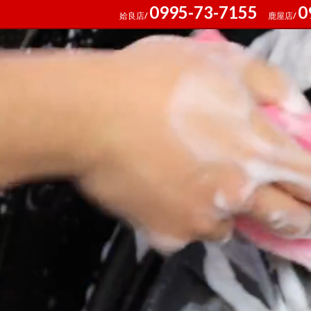
0995-73-7155
0
姶良店/
鹿屋店/