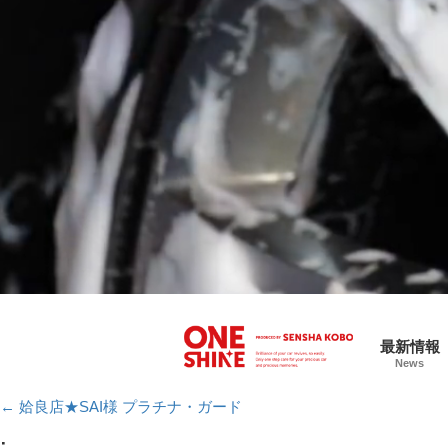
最新情報
News
←
姶良店★SAI様 プラチナ・ガード