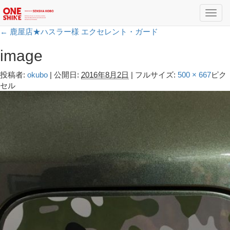
Toggl
navig
←
鹿屋店★ハスラー様 エクセレント・ガード
image
投稿者:
okubo
|
公開日:
2016年8月2日
|
フルサイズ:
500 × 667
ピク
セル