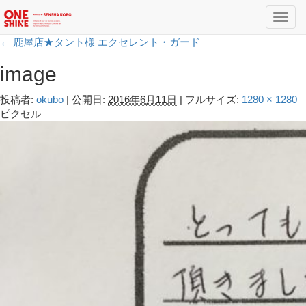
Toggl
navig
←
鹿屋店★タント様 エクセレント・ガード
image
投稿者:
okubo
|
公開日:
2016年6月11日
|
フルサイズ:
1280 × 1280
ピクセル