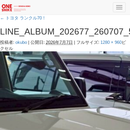
Toggl
navig
←
トヨタ ランクル70！
LINE_ALBUM_202677_260707_
投稿者:
okubo
|
公開日:
2026年7月7日
|
フルサイズ:
1280 × 960
ピ
クセル