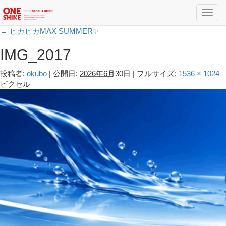
Toggl
navig
←
ピカピカMAX SUMMER✨
IMG_2017
投稿者:
okubo
|
公開日:
2026年6月30日
|
フルサイズ:
1536 × 1024
ピクセル