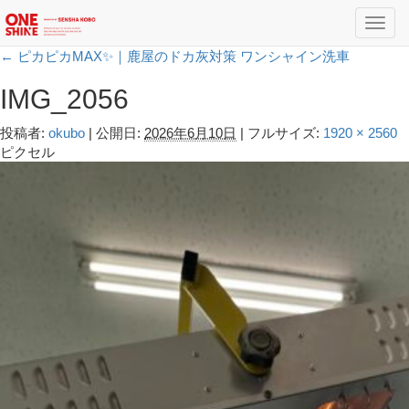
Toggl
navig
←
ピカピカMAX✨｜鹿屋のドカ灰対策 ワンシャイン洗車
IMG_2056
投稿者:
okubo
|
公開日:
2026年6月10日
|
フルサイズ:
1920 × 2560
ピクセル