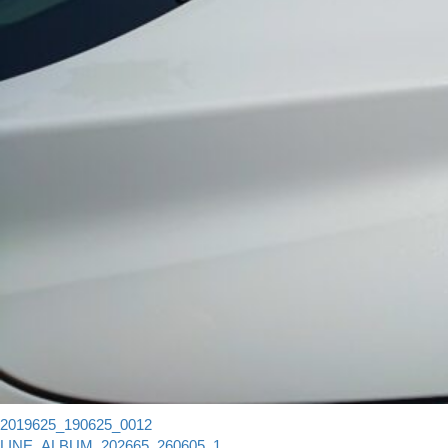
2019625_190625_0012
LINE_ALBUM_202665_260605_1