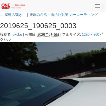
Toggl
navig
←
感動の輝き！｜鹿屋の台風・雨汚れ対策 カーコーティング
2019625_190625_0003
投稿者:
okubo
|
公開日:
2026年6月5日
|
フルサイズ:
1280 × 960
ピ
クセル