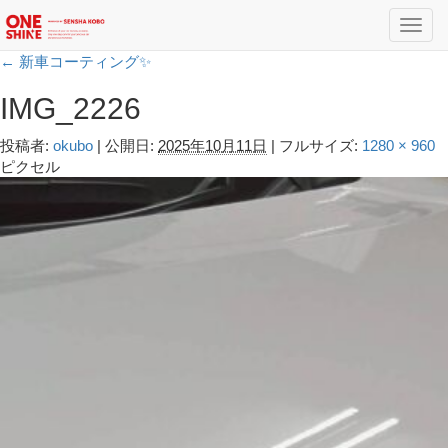
Toggl
navig
←
新車コーティング✨️
IMG_2226
投稿者:
okubo
|
公開日:
2025年10月11日
|
フルサイズ:
1280 × 960
ピクセル