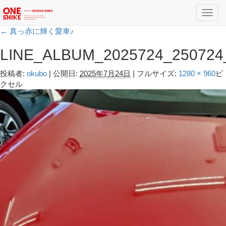
Toggl
navig
←
真っ赤に輝く愛車♪
LINE_ALBUM_2025724_250724
投稿者:
okubo
|
公開日:
2025年7月24日
|
フルサイズ:
1280 × 960
ピ
クセル