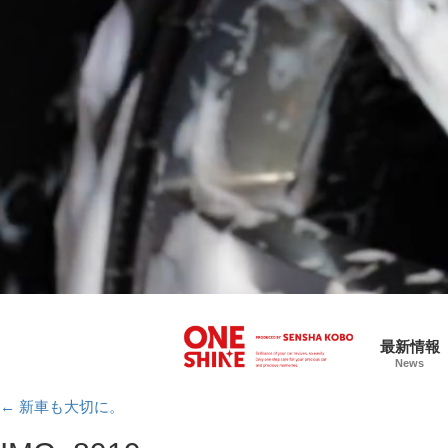
最新情報
News
←
新車も大切に。