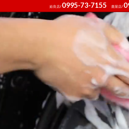
0995-73-7155
0
姶良店/
鹿屋店/