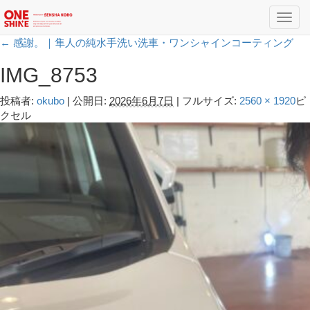
Toggl
navig
←
感謝。｜隼人の純水手洗い洗車・ワンシャインコーティング
IMG_8753
投稿者:
okubo
|
公開日:
2026年6月7日
|
フルサイズ:
2560 × 1920
ピ
クセル