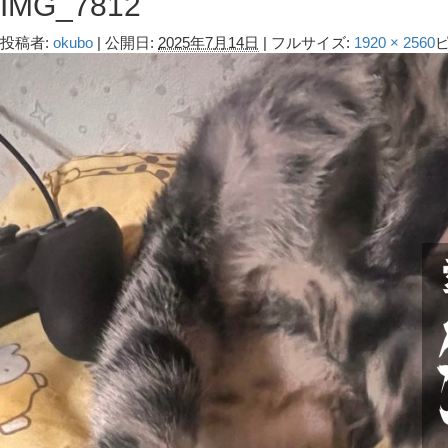
IMG_7812
投稿者:
okubo
|
公開日:
2025年7月14日
|
フルサイズ:
1920 × 2560