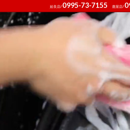
0995-73-7155
0
姶良店/
鹿屋店/