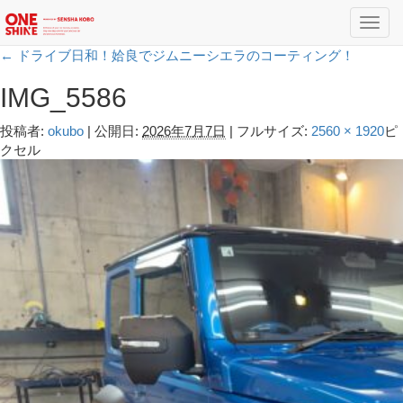
Toggl
navig
←
ドライブ日和！姶良でジムニーシエラのコーティング！
IMG_5586
投稿者:
okubo
|
公開日:
2026年7月7日
|
フルサイズ:
2560 × 1920
ピ
クセル