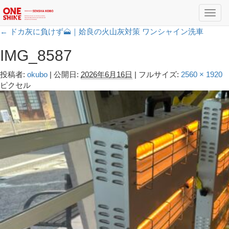
Toggl
navig
←
ドカ灰に負けず🗻｜姶良の火山灰対策 ワンシャイン洗車
IMG_8587
投稿者:
okubo
|
公開日:
2026年6月16日
|
フルサイズ:
2560 × 1920
ピクセル