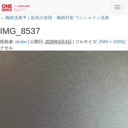
Toggl
navig
←
梅雨洗車☔️｜姶良の灰雨・梅雨対策 ワンシャイン洗車
IMG_8537
投稿者:
okubo
|
公開日:
2026年6月4日
|
フルサイズ:
2560 × 1920
ピ
クセル