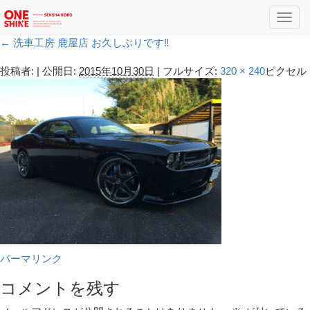
Toggl
navig
←
洗車工房 鹿屋店 お久しぶりです‼︎
投稿者:
|
公開日:
2015年10月30日
|
フルサイズ:
320 × 240
ピクセル
パーマリンク
コメントを残す