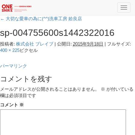
Toggl
navig
←
大切な愛車の為に(^^)洗車工房 姶良店
sp-004755600s1442322016
投稿者:
株式会社 ブレイブ
|
公開日:
2015年9月18日
|
フルサイズ:
400 × 225
ピクセル
パーマリンク
コメントを残す
メールアドレスが公開されることはありません。
※
が付いている
欄は必須項目です
コメント
※