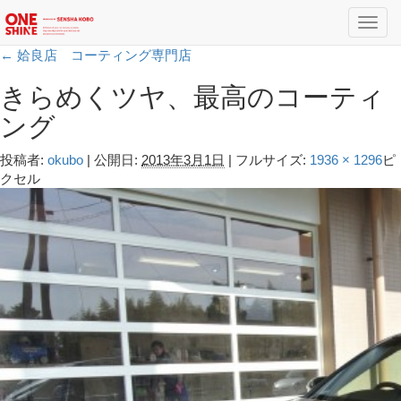
Toggl
navig
←
姶良店 コーティング専門店
きらめくツヤ、最高のコーティ
ング
投稿者:
okubo
|
公開日:
2013年3月1日
|
フルサイズ:
1936 × 1296
ピ
クセル