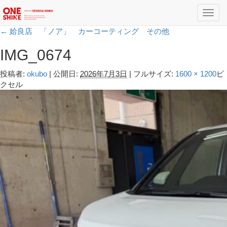
Toggl
navig
←
姶良店 「ノア」 カーコーティング その他
IMG_0674
投稿者:
okubo
|
公開日:
2026年7月3日
|
フルサイズ:
1600 × 1200
ピ
クセル