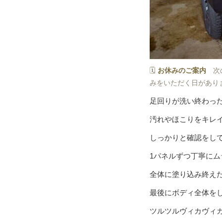
🗓
お休みのご案内
次
みをいただく日があり
足回りが洗い終わっ
汚れやほこりをキレ
しっかりと確認をし
1パネルずつ丁寧に
全体に塗り込み終えた
最後にボディ全体を
ツルツルヴィカヴィカボ