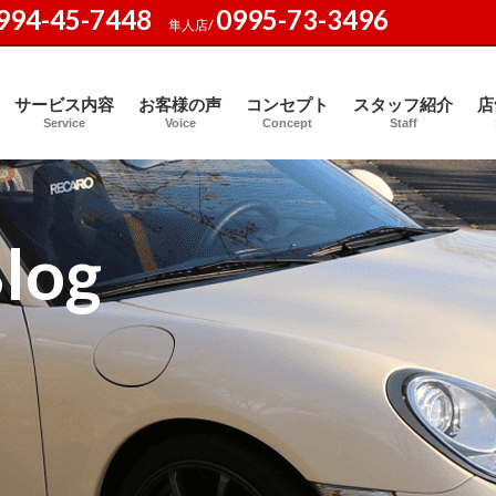
994-45-7448
0995-73-3496
隼人店/
サービス内容
お客様の声
コンセプト
スタッフ紹介
店
Service
Voice
Concept
Staff
log