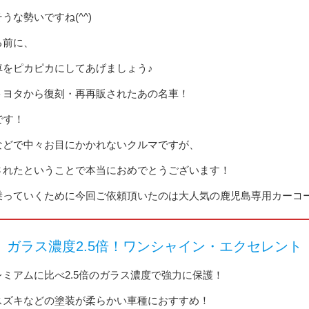
うな勢いですね(^^)
る前に、
車をピカピカにしてあげましょう♪
トヨタから復刻・再再販されたあの名車！
です！
などで中々お目にかかれないクルマですが、
されたということで本当におめでとうございます！
乗っていくために今回ご依頼頂いたのは大人気の鹿児島専用カーコ
ガラス濃度2.5倍！ワンシャイン・エクセレント
ミアムに比べ2.5倍のガラス濃度で強力に保護！
スズキなどの塗装が柔らかい車種におすすめ！