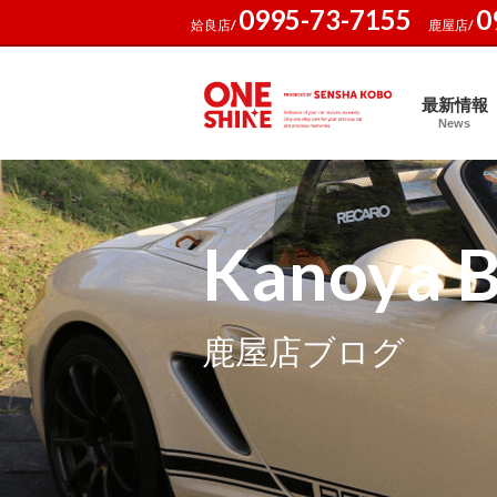
0995-73-7155
0
姶良店/
鹿屋店/
最新情報
News
Kanoya B
鹿屋店ブログ