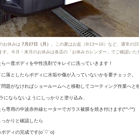
のお休みは
7月27日（月）
。この夏はお盆（8/13〜16）など、通常の
ます。今月・来月のお休みは各店の「お休みカレンダー」でご確認いた
たら一度ボディを中性洗剤でキレイに洗っていきます！
イに落としたらボディに水垢や傷が入っていないかを要チェック。
て問題がなければショールームへと移動してコーティング作業へと移
ムラにならないようにしっかりと塗り込み、
ら専用の中波赤外線ヒーターでガラス被膜を焼き付けます(*^-^*)
しっかりと確認したら
ディの完成です(o´▽`o)