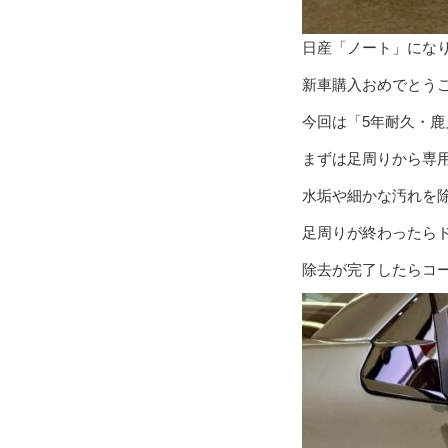
日産「ノート」にな
新車購入おめでとうご
今回は「5年耐久・鹿
まずは足周りから専
水垢や細かな汚れを
足周りが終わったら
除去が完了したらコー