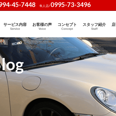
994-45-7448
0995-73-3496
隼人店/
サービス内容
お客様の声
コンセプト
スタッフ紹介
店
Service
Voice
Concept
Staff
log