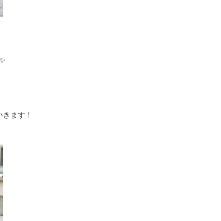
️
いきます！