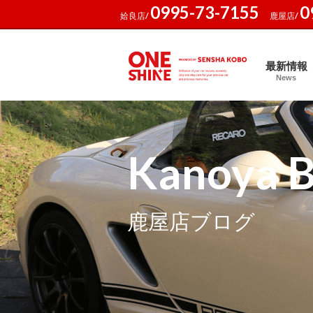
0995-73-7155
0
姶良店/
鹿屋店/
最新情報
News
Kanoya B
鹿屋店ブログ