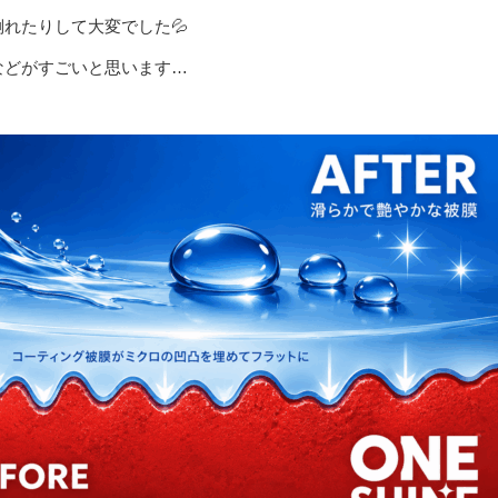
れたりして大変でした💦
などがすごいと思います…
！