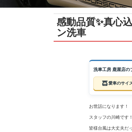
感動品質✨真心
ン洗車
洗車工房 鹿屋店
愛車のサイ
お世話になります！
スタッフの川崎です
皆様台風は大丈夫だ