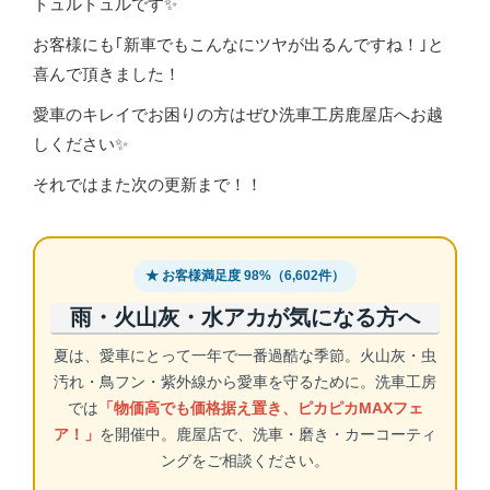
トュルトュルです✨️
お客様にも｢新車でもこんなにツヤが出るんですね！｣と
喜んで頂きました！
愛車のキレイでお困りの方はぜひ洗車工房鹿屋店へお越
しください✨
それではまた次の更新まで！！
★ お客様満足度 98%（6,602件）
雨・火山灰・水アカが気になる方へ
夏は、愛車にとって一年で一番過酷な季節。火山灰・虫
汚れ・鳥フン・紫外線から愛車を守るために。洗車工房
では
「物価高でも価格据え置き、ピカピカMAXフェ
ア！」
を開催中。鹿屋店で、洗車・磨き・カーコーティ
ングをご相談ください。