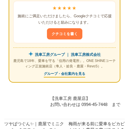
★★★★★
施術にご満足いただけましたら、Googleクチコミで応援
いただけると励みになります。
クチコミを書く
洗車工房グループ ｜ 洗車工房株式会社
鹿児島で18年、愛車を守る「信用の発電所」。ONE SHINEコーテ
ィング正規施術店（隼人・姶良・鹿屋・RevoS）。
グループ・会社案内を見る
【洗車工房 鹿屋店】
お問い合わせは 0994-45-7448 まで
ツヤばつぐん✨｜鹿屋でミニク
梅雨が来る前に愛車をピカピ