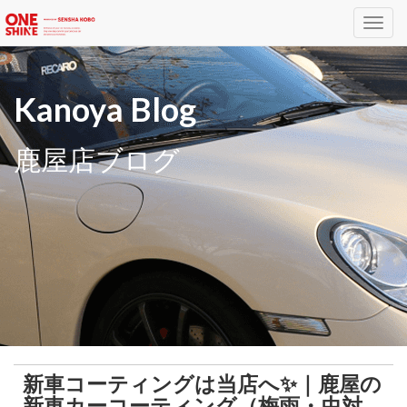
Toggl
navig
Kanoya Blog
鹿屋店ブログ
新車コーティングは当店へ✨｜鹿屋の
新車カーコーティング（梅雨・虫対