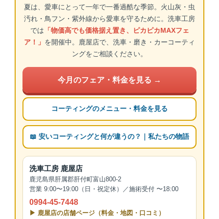
夏は、愛車にとって一年で一番過酷な季節。火山灰・虫
汚れ・鳥フン・紫外線から愛車を守るために。洗車工房
では
「物価高でも価格据え置き、ピカピカMAXフェ
ア！」
を開催中。鹿屋店で、洗車・磨き・カーコーティ
ングをご相談ください。
今月のフェア・料金を見る →
コーティングのメニュー・料金を見る
📖 安いコーティングと何が違うの？｜私たちの物語
洗車工房 鹿屋店
鹿児島県肝属郡肝付町富山800-2
営業 9:00〜19:00（日・祝定休）／施術受付 〜18:00
0994-45-7448
▶ 鹿屋店の店舗ページ（料金・地図・口コミ）