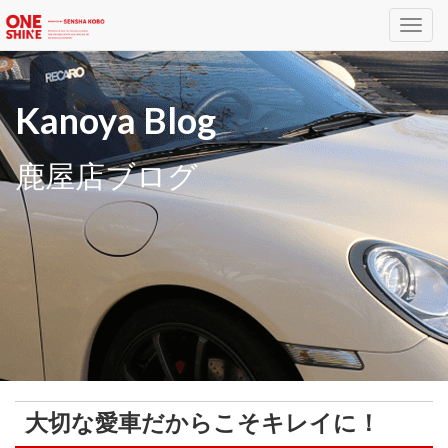
Toggl
navig
Kanoya Blog
鹿屋店ブログ
大切な愛車だからこそキレイに！