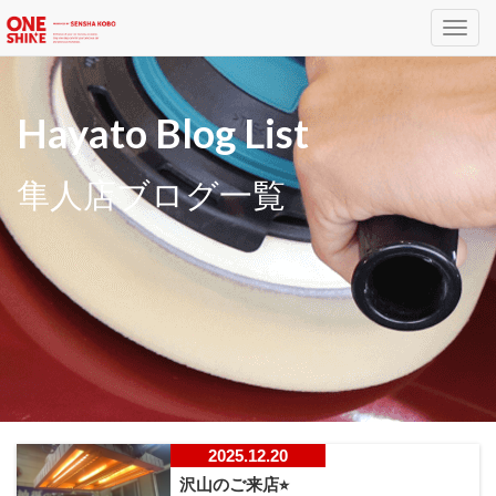
Toggl
navig
Hayato Blog List
隼人店ブログ一覧
2025.12.20
沢山のご来店⭐︎