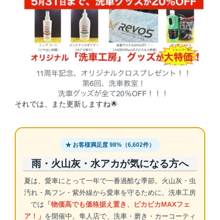
それでは、また更新しますね🌟
★ お客様満足度 98%（6,602件）
雨・火山灰・水アカが気になる方へ
夏は、愛車にとって一年で一番過酷な季節。火山灰・虫
汚れ・鳥フン・紫外線から愛車を守るために。洗車工房
では
「物価高でも価格据え置き、ピカピカMAXフェ
ア！」
を開催中。隼人店で、洗車・磨き・カーコーティ