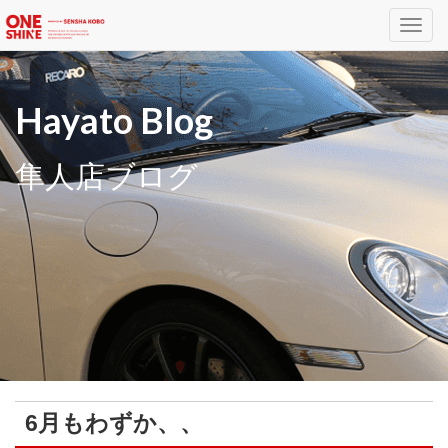
Toggl
navig
Hayato Blog
隼人店ブログ
6月もわずか、、