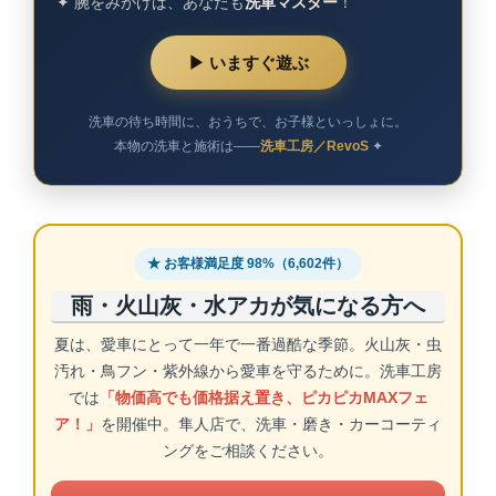
✦ 腕をみがけば、あなたも
洗車マスター
！
▶ いますぐ遊ぶ
洗車の待ち時間に、おうちで、お子様といっしょに。
本物の洗車と施術は——
洗車工房／RevoS
✦
★ お客様満足度 98%（6,602件）
雨・火山灰・水アカが気になる方へ
夏は、愛車にとって一年で一番過酷な季節。火山灰・虫
汚れ・鳥フン・紫外線から愛車を守るために。洗車工房
では
「物価高でも価格据え置き、ピカピカMAXフェ
ア！」
を開催中。隼人店で、洗車・磨き・カーコーティ
ングをご相談ください。