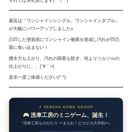
それでは失礼致します(*^▽^*)
最近は「ワンシャインシングル、ワンシャインダブル」
が大幅にパワーアップしました⭐︎
凸凹した塗装面にワンシャイン被膜を形成し汚れが凹凸
面に食い込まない！
撥水力も上がり、汚れの固着も防ぎ、何よりツルツルの
仕上がりに、、(´∀｀=)
是非一度ご体感ください(^ ^)
✦ SENSHA KOBO GROUP
🎮 洗車工房のミニゲーム、誕生！
『洗車工房ものがたり 〜まもれ！ピカピカ大作戦〜』