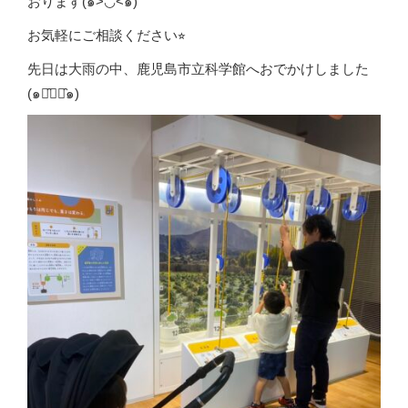
おります(๑>◡<๑)
お気軽にご相談ください⭐︎
先日は大雨の中、鹿児島市立科学館へおでかけしました
(๑･̑◡･̑๑)