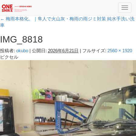
Toggl
navig
←
梅雨本格化。｜隼人で火山灰・梅雨の雨ジミ対策 純水手洗い洗
車
IMG_8818
投稿者:
okubo
|
公開日:
2026年6月21日
|
フルサイズ:
2560 × 1920
ピクセル