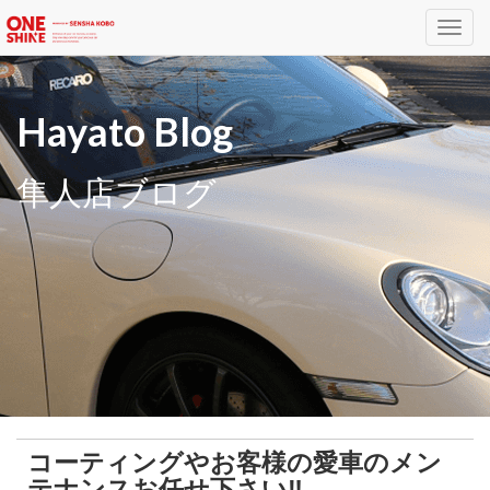
Toggl
navig
Hayato Blog
隼人店ブログ
コーティングやお客様の愛車のメン
テナンスお任せ下さい‼️