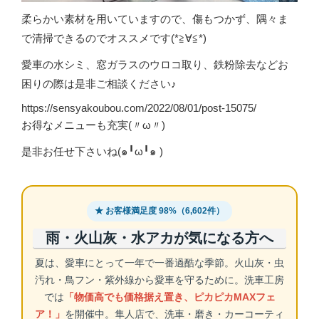
柔らかい素材を用いていますので、傷もつかず、隅々ま
で清掃できるのでオススメです(*≧∀≦*)
愛車の水シミ、窓ガラスのウロコ取り、鉄粉除去などお
困りの際は是非ご相談ください♪
https://sensyakoubou.com/2022/08/01/post-15075/
お得なメニューも充実(〃ω〃)
是非お任せ下さいね(๑╹ω╹๑ )
★ お客様満足度 98%（6,602件）
雨・火山灰・水アカが気になる方へ
夏は、愛車にとって一年で一番過酷な季節。火山灰・虫
汚れ・鳥フン・紫外線から愛車を守るために。洗車工房
では
「物価高でも価格据え置き、ピカピカMAXフェ
ア！」
を開催中。隼人店で、洗車・磨き・カーコーティ