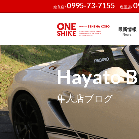
0995-73-7155
0
姶良店/
鹿屋店/
最新情報
News
Hayato B
隼人店ブログ