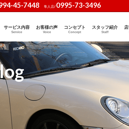
994-45-7448
0995-73-3496
隼人店/
サービス内容
お客様の声
コンセプト
スタッフ紹介
店
Service
Voice
Concept
Staff
log